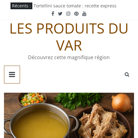
Passer
Récents :
Tortellini sauce tomate : recette express
au
Mayonnaise au curry : recette maison facile
contenu
Pastachoute : origine et recette traditionnelle
LES PRODUITS DU
Pâté gaumais : recette et origine
Quiche jurassienne : recette traditionnelle
VAR
Découvrez cette magnifique région