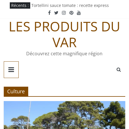
Passer
Récents :
Tortellini sauce tomate : recette express
au
Mayonnaise au curry : recette maison facile
contenu
Pastachoute : origine et recette traditionnelle
LES PRODUITS DU
Pâté gaumais : recette et origine
Quiche jurassienne : recette traditionnelle
VAR
Découvrez cette magnifique région
Culture