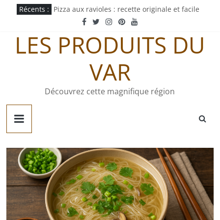
Passer
Récents :
Pizza aux ravioles : recette originale et facile
au
Pastachoute : origine et recette traditionnelle
contenu
Pâté gaumais : recette et origine
LES PRODUITS DU
Quiche jurassienne : recette traditionnelle
Tortellini sauce tomate : recette express
VAR
Découvrez cette magnifique région