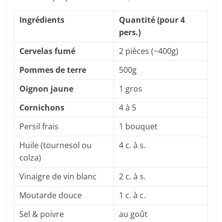
Ingrédients
Quantité (pour 4
pers.)
Cervelas fumé
2 pièces (~400g)
Pommes de terre
500g
Oignon jaune
1 gros
Cornichons
4 à 5
Persil frais
1 bouquet
Huile (tournesol ou
4 c. à s.
colza)
Vinaigre de vin blanc
2 c. à s.
Moutarde douce
1 c. à c.
Sel & poivre
au goût