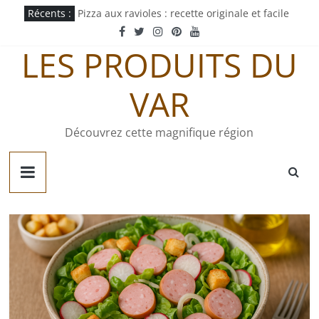
Passer
Récents :
Pizza aux ravioles : recette originale et facile
au
Pastachoute : origine et recette traditionnelle
contenu
Pâté gaumais : recette et origine
LES PRODUITS DU
Quiche jurassienne : recette traditionnelle
Tortellini sauce tomate : recette express
VAR
Découvrez cette magnifique région