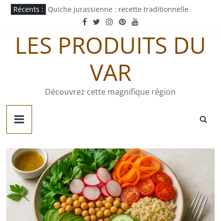
Passer
Récents :
Quiche jurassienne : recette traditionnelle
au
Bouillon de bœuf maison : recette et alternatives
contenu
Mayonnaise au curry : recette maison facile
LES PRODUITS DU
Pastachoute : origine et recette traditionnelle
Pâté gaumais : recette et origine
VAR
Découvrez cette magnifique région