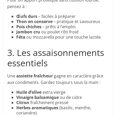
Pour un apport protéique sans cuisson lourde,
pensez à :
Œufs durs
– faciles à préparer
Thon en conserve
– pratique et savoureux
Pois chiches
– prêts à l’emploi
Jambon cru
ou poulet rôti froid
Féta
ou mozzarella pour une touche lactée
3. Les assaisonnements
essentiels
Une
assiette fraîcheur
gagne en caractère grâce
aux condiments. Gardez toujours sous la main :
Huile d’olive
extra vierge
Vinaigre balsamique
ou de cidre
Citron
fraîchement pressé
Herbes aromatiques
(basilic, menthe,
coriandre)