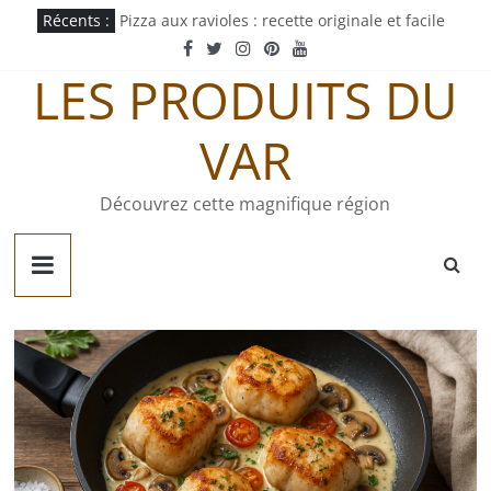
Passer
Récents :
Pizza aux ravioles : recette originale et facile
au
Pastachoute : origine et recette traditionnelle
contenu
Pâté gaumais : recette et origine
LES PRODUITS DU
Quiche jurassienne : recette traditionnelle
Tortellini sauce tomate : recette express
VAR
Découvrez cette magnifique région