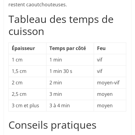
restent caoutchouteuses.
Tableau des temps de
cuisson
Épaisseur
Temps par côté
Feu
1 cm
1 min
vif
1,5 cm
1 min 30 s
vif
2 cm
2 min
moyen-vif
2,5 cm
3 min
moyen
3 cm et plus
3 à 4 min
moyen
Conseils pratiques