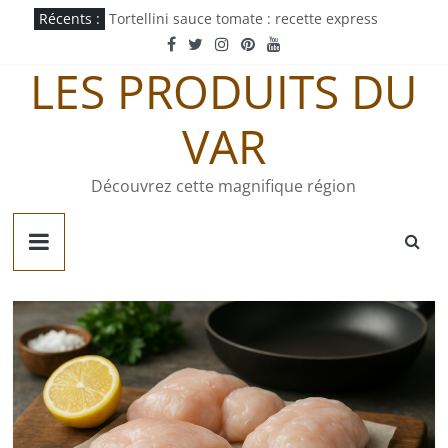
Passer
Récents :
Tortellini sauce tomate : recette express
au
Mayonnaise au curry : recette maison facile
contenu
Pastachoute : origine et recette traditionnelle
LES PRODUITS DU
Pâté gaumais : recette et origine
Quiche jurassienne : recette traditionnelle
VAR
Découvrez cette magnifique région