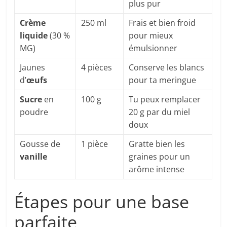
plus pur
Crème
250 ml
Frais et bien froid
liquide
(30 %
pour mieux
MG)
émulsionner
Jaunes
4 pièces
Conserve les blancs
d’
œufs
pour ta meringue
Sucre
en
100 g
Tu peux remplacer
poudre
20 g par du miel
doux
Gousse de
1 pièce
Gratte bien les
vanille
graines pour un
arôme intense
Étapes pour une base
parfaite