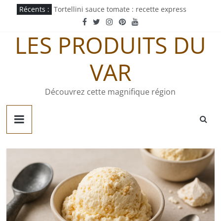
Passer
Récents :
Tortellini sauce tomate : recette express
au
Mayonnaise au curry : recette maison facile
contenu
Pastachoute : origine et recette traditionnelle
LES PRODUITS DU
Pâté gaumais : recette et origine
Quiche jurassienne : recette traditionnelle
VAR
Découvrez cette magnifique région