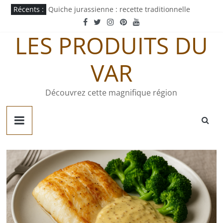
Passer
Récents :
Quiche jurassienne : recette traditionnelle
au
Bouillon de bœuf maison : recette et alternatives
contenu
Mayonnaise au curry : recette maison facile
LES PRODUITS DU
Pastachoute : origine et recette traditionnelle
Pâté gaumais : recette et origine
VAR
Découvrez cette magnifique région