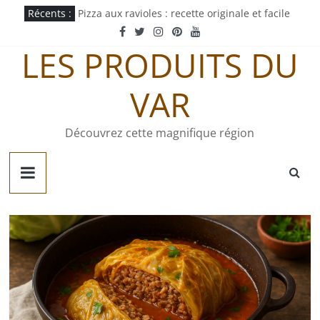
Passer
Récents :
Pizza aux ravioles : recette originale et facile
au
Pastachoute : origine et recette traditionnelle
contenu
Pâté gaumais : recette et origine
LES PRODUITS DU
Quiche jurassienne : recette traditionnelle
Tortellini sauce tomate : recette express
VAR
Découvrez cette magnifique région