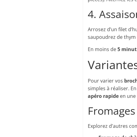
4. Assaiso
Arrosez d’un filet d’
saupoudrez de thym f
En moins de
5 minut
Variante
Pour varier vos
broch
simples à réaliser. 
apéro rapide
en une 
Fromages e
Explorez d’autres co