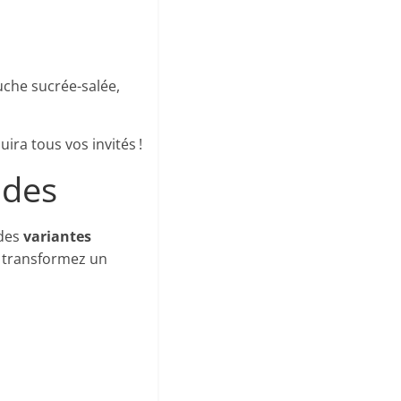
ouche sucrée-salée,
ira tous vos invités !
ndes
 des
variantes
s transformez un