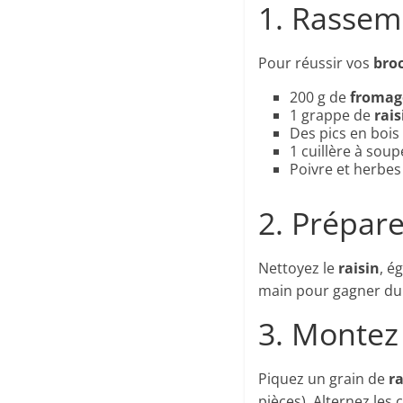
1. Rassem
Pour réussir vos
bro
200 g de
fromag
1 grappe de
rais
Des pics en bois
1 cuillère à soupe
Poivre et herbes
2. Prépar
Nettoyez le
raisin
, é
main pour gagner du
3. Montez
Piquez un grain de
ra
pièces). Alternez les