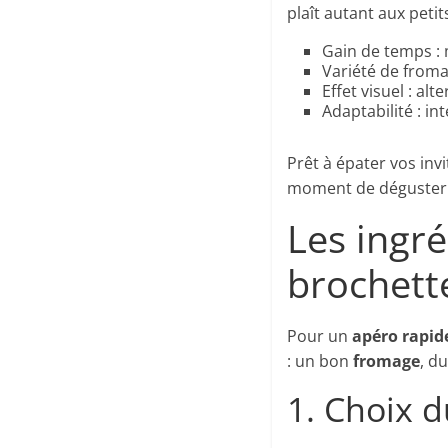
plaît autant aux peti
Gain de temps :
Variété de froma
Effet visuel : al
Adaptabilité : in
Prêt à épater vos inv
moment de déguster. O
Les ingr
brochett
Pour un
apéro rapid
: un bon
fromage
, d
1. Choix 