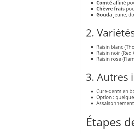
Comté
affiné po
Chèvre frais
pou
Gouda
jeune, do
2. Variété
Raisin blanc (T
Raisin noir (Red
Raisin rose (Flam
3. Autres
Cure-dents en bo
Option : quelque
Assaisonnement l
Étapes d