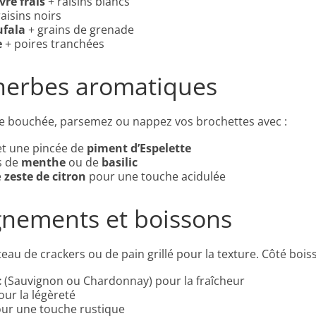
re frais
+ raisins blancs
aisins noirs
ufala
+ grains de grenade
e
+ poires tranchées
 herbes aromatiques
e bouchée, parsemez ou nappez vos brochettes avec :
t une pincée de
piment d’Espelette
s de
menthe
ou de
basilic
e
zeste de citron
pour une touche acidulée
nements et boissons
teau de crackers ou de pain grillé pour la texture. Côté bois
c
(Sauvignon ou Chardonnay) pour la fraîcheur
ur la légèreté
ur une touche rustique