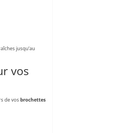
raîches jusqu’au
ur vos
ers de vos
brochettes