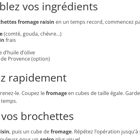
blez vos ingrédients
chettes fromage raisin
en un temps record, commencez par
e
(comté, gouda, chèvre…)
in
frais
 d’huile d’olive
 de Provence (option)
ez rapidement
grenez-le. Coupez le
fromage
en cubes de taille égale. Garde
 temps.
 vos brochettes
isin
, puis un cube de
fromage
. Répétez l’opération jusqu’à r
 couleurs pour un
apéro
plus visuel.