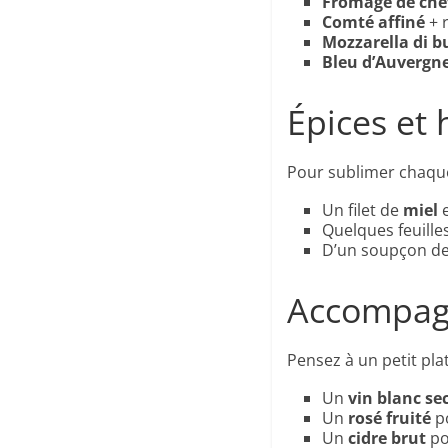
Fromage de chèv
Comté affiné
+ r
Mozzarella di b
Bleu d’Auvergn
Épices et
Pour sublimer chaqu
Un filet de
miel
e
Quelques feuille
D’un soupçon d
Accompag
Pensez à un petit pla
Un
vin blanc se
Un
rosé fruité
po
Un
cidre brut
po