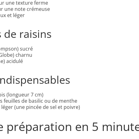
ur une texture ferme
r une note crémeuse
ux et léger
s de raisins
hompson) sucré
 Globe) charnu
e) acidulé
 indispensables
is (longueur 7 cm)
s feuilles de basilic ou de menthe
éger (une pincée de sel et poivre)
e préparation en 5 minut