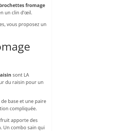
brochettes fromage
n un clin d’œil.
tes, vous proposez un
romage
aisin
sont LA
ur du raisin pour un
s de base et une paire
ation compliquée.
 fruit apporte des
um. Un combo sain qui