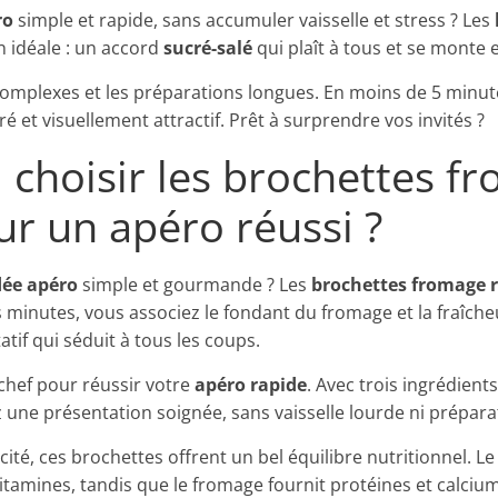
ro
simple et rapide, sans accumuler vaisselle et stress ? Les
n idéale : un accord
sucré-salé
qui plaît à tous et se monte e
 complexes et les préparations longues. En moins de 5 minu
bré et visuellement attractif. Prêt à surprendre vos invités ?
 choisir les brochettes f
ur un apéro réussi ?
dée apéro
simple et gourmande ? Les
brochettes fromage r
 minutes, vous associez le fondant du fromage et la fraîche
tatif qui séduit à tous les coups.
chef pour réussir votre
apéro rapide
. Avec trois ingrédient
 une présentation soignée, sans vaisselle lourde ni prépar
cité, ces brochettes offrent un bel équilibre nutritionnel. Le
itamines, tandis que le fromage fournit protéines et calci